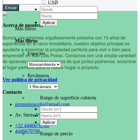
USD
Enviar
Aplicar
Acerca de nosotros
Más filtros
Somos una empresa orgullosamente potosina con 10 años de
Más filtros
experiencia en el ramo inmobiliario, nuestro objetivo principal es
ayudarte a encontrar la propiedad perfecta para vivir o bien para
Espacios
emprender en San Luis Potosí. Contamos con una amplia variedad
de opciones y estamos seguros de que juntos podremos encontrar
el lugar perfecto para tu nuevo hogar o proyecto.
Recámaras
Ver política de privacidad
Contacto
Rango de superficie cubierta
promotoracelis@gmail.com
Av. Sierra Vista 178, Lomas 4ta.
Aplicar
+52 4446670706
4446670706
Rango de precio