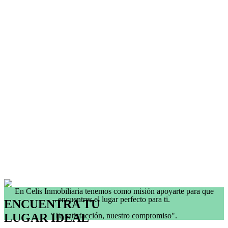
En Celis Inmobiliaria tenemos como misión apoyarte para que
encuentres el lugar perfecto para ti.
ENCUENTRA TU
LUGAR IDEAL
"Tu satisfacción, nuestro compromiso".