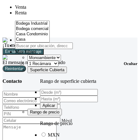
Venta
Renta
¡Tu mensaje ha sido enviado!
Más filtros
Enviar otro mensaje
El mensaje no pudo ser enviado
Ocultar
Reintentar
Superficie Cubierta
Rango de superficie cubierta
Contacto
Nombre
Correo electrónico
Aplicar
Rango de precio
Móvil
Rango de precio
MXN