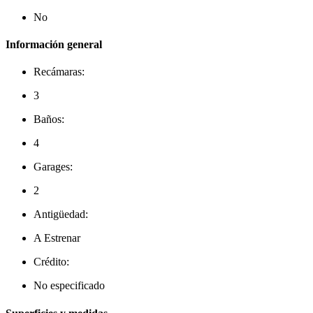
No
Información general
Recámaras:
3
Baños:
4
Garages:
2
Antigüedad:
A Estrenar
Crédito:
No especificado