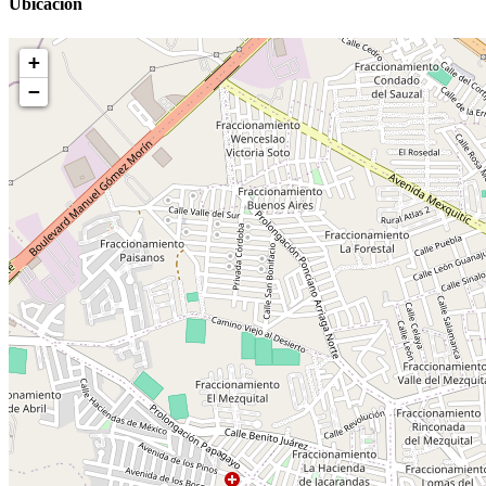
Ubicación
+
−