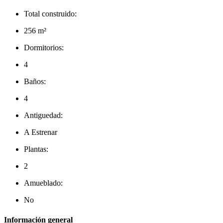
Total construido:
256 m²
Dormitorios:
4
Baños:
4
Antiguedad:
A Estrenar
Plantas:
2
Amueblado:
No
Información general