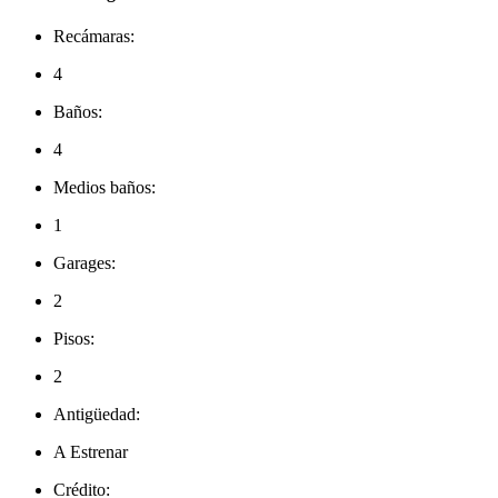
Recámaras:
4
Baños:
4
Medios baños:
1
Garages:
2
Pisos:
2
Antigüedad:
A Estrenar
Crédito: