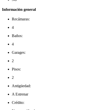
Información general
Recámaras:
4
Baños:
4
Garages:
2
Pisos:
2
Antigüedad:
A Estrenar
Crédito: